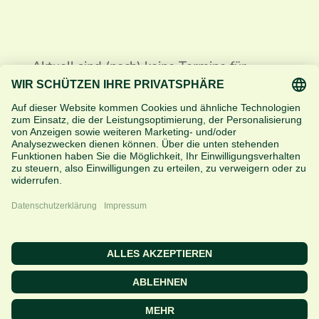
Aktuell sind (noch) keine Termine für
diesen Workshop geplant.

Impressum
|
Datenschutz
|
AGB
|
Buchungsbedingungen