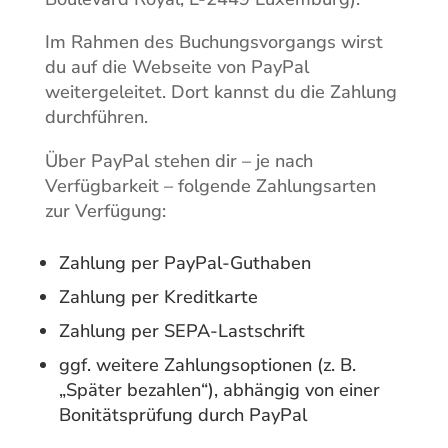
Im Rahmen des Buchungsvorgangs wirst
du auf die Webseite von PayPal
weitergeleitet. Dort kannst du die Zahlung
durchführen.
Über PayPal stehen dir – je nach
Verfügbarkeit – folgende Zahlungsarten
zur Verfügung:
Zahlung per PayPal-Guthaben
Zahlung per Kreditkarte
Zahlung per SEPA-Lastschrift
ggf. weitere Zahlungsoptionen (z. B.
„Später bezahlen“), abhängig von einer
Bonitätsprüfung durch PayPal